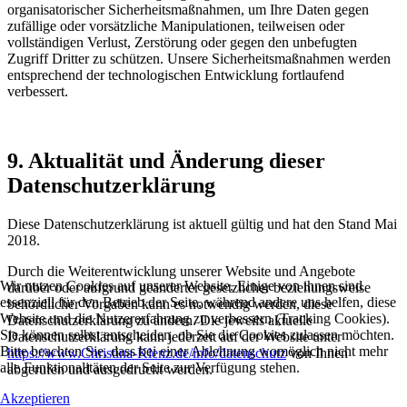
organisatorischer Sicherheitsmaßnahmen, um Ihre Daten gegen
zufällige oder vorsätzliche Manipulationen, teilweisen oder
vollständigen Verlust, Zerstörung oder gegen den unbefugten
Zugriff Dritter zu schützen. Unsere Sicherheitsmaßnahmen werden
entsprechend der technologischen Entwicklung fortlaufend
verbessert.
9. Aktualität und Änderung dieser
Datenschutzerklärung
Diese Datenschutzerklärung ist aktuell gültig und hat den Stand Mai
2018.
Durch die Weiterentwicklung unserer Website und Angebote
Wir nutzen Cookies auf unserer Website. Einige von ihnen sind
darüber oder aufgrund geänderter gesetzlicher beziehungsweise
essenziell für den Betrieb der Seite, während andere uns helfen, diese
behördlicher Vorgaben kann es notwendig werden, diese
Website und die Nutzererfahrung zu verbessern (Tracking Cookies).
Datenschutzerklärung zu ändern. Die jeweils aktuelle
Sie können selbst entscheiden, ob Sie die Cookies zulassen möchten.
Datenschutzerklärung kann jederzeit auf der Website unter
Bitte beachten Sie, dass bei einer Ablehnung womöglich nicht mehr
https://www.Christina-Klenz.de/info/datenschutz
von Ihnen
alle Funktionalitäten der Seite zur Verfügung stehen.
abgerufen und ausgedruckt werden.
Akzeptieren